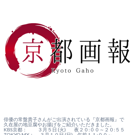
俳優の常盤貴子さんがご出演されている『京都画報』で
久在屋の地豆腐やお揚げをご紹介いただきました。
KBS京都： ３月５日 (火) 夜２０:００～２０:５５
TOKYO MX： ３月１０日 (日) 午前１１:００～