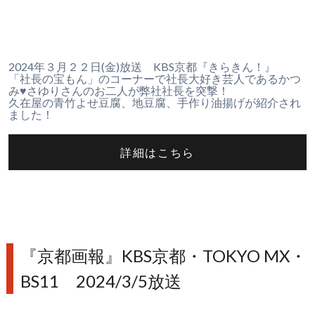
2024年３月２２日(金)放送 KBS京都『きらきん！』
「社長の宝もん」のコーナーで社長大好き芸人であるかつ
み♥さゆりさんのお二人が弊社社長を突撃！
久在屋の青竹よせ豆腐、地豆腐、手作り油揚げが紹介され
ました！
詳細はこちら
『京都画報』KBS京都・TOKYO MX・
BS11 2024/3/5放送