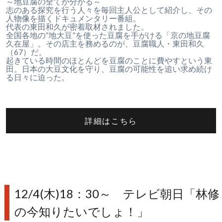
～地豆腐の全てが分かる～
志のある探究を行う人々を毎回主人公として紹介し、その
人物像を描くドキュメンタリー番組。
代表の東田和久が密着取材されました。
全国各地の“地大豆”を使った豆腐を手がける「京の地豆腐
久在屋」。その店主を務めるのが、豆腐職人・東田和久
（67）だ。
起きている時間のほとんどを豆腐のことに費やすという東
田。日本の大豆文化を守り、豆腐の可能性を追い求め続け
る日々に迫った。
詳細はこちら
12/4(木)18：30～ テレビ朝日「林修
の今知りたいでしょ！」